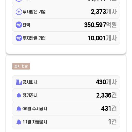
2,373
개사
투자받은 기업
350,597
억원
잔액
10,001
개사
투자받은 기업
공시 현황
430
개사
공시회사
2,336
건
정기공시
431
건
06월 수시공시
1
건
11월 자율공시