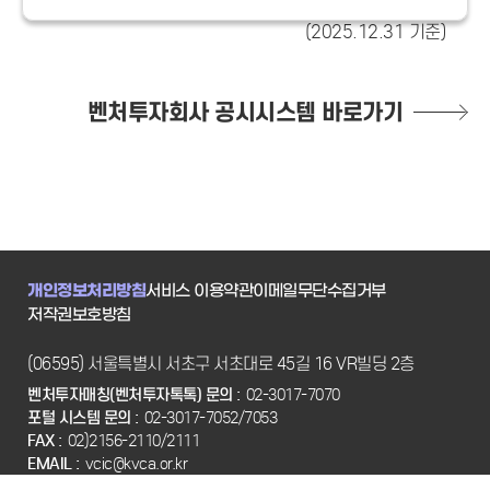
(2025.12.31 기준)
벤처투자회사 공시시스템 바로가기
개인정보처리방침
서비스 이용약관
이메일무단수집거부
저작권보호방침
(06595) 서울특별시 서초구 서초대로 45길 16 VR빌딩 2층
벤처투자매칭(벤처투자톡톡) 문의 :
02-3017-7070
포털 시스템 문의 :
02-3017-7052/7053
FAX :
02)2156-2110/2111
EMAIL :
vcic@kvca.or.kr