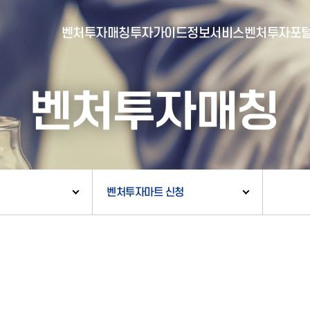
벤처투자매칭
투자가이드
정보서비스
벤처투자포
벤처투자매칭
- 포털소개
- BI소개
- 대시보드
- 투자실적
- 통합공시
- 민간벤처통계
- 벤처투자회사 전자공시
벤처투자마트 신청
- 통계/연구 보고서
- 벤처투자마트란?
- 뉴스레터 웹진
- 벤처투자마트 공지
- 발행물
- 벤처투자마트 신청
- 자료실
- 신청 정보 확인
- 벤처투자마트 FAQ
- 채용공고