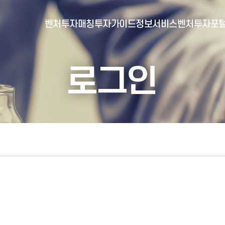
벤처투자매칭
투자가이드
정보서비스
벤처투자포
로그인
- 포털소개
- BI소개
- 대시보드
- 투자실적
- 통합공시
- 민간벤처통계
- 벤처투자회사 전자공시
- 통계/연구 보고서
- 벤처투자마트란?
- 뉴스레터 웹진
- 벤처투자마트 공지
- 발행물
- 벤처투자마트 신청
- 자료실
- 신청 정보 확인
- 벤처투자마트 FAQ
- 채용공고