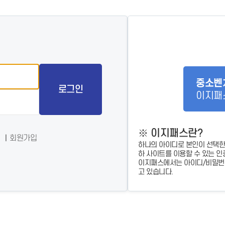
- 인력Pool
- VC구주유통망
- M&A 정보망
- 비상장주식거래플랫폼
- VC 근무경력 확인
- VC 트랙레코드 확
인
- 투자확인서발급시
스템
중소벤
로그인
이지패
※ 이지패스란?
회원가입
하나의 아이디로 본인이 선택한
하 사이트를 이용할 수 있는 인
이지패스에서는 아이디/비밀번호
고 있습니다.