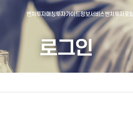
벤처투자매칭
투자가이드
정보서비스
벤처투자포
로그인
- 포털소개
- BI소개
- 대시보드
- 투자실적
- 통합공시
- 민간벤처통계
- 벤처투자회사 전자공시
- 통계/연구 보고서
- 벤처투자마트란?
- 뉴스레터 웹진
- 벤처투자마트 공지
- 발행물
- 벤처투자마트 신청
- 자료실
- 신청 정보 확인
- 벤처투자마트 FAQ
- 채용공고