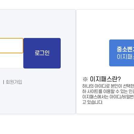
- 인력Pool
- VC구주유통망
- M&A 정보망
- 비상장주식거래플랫폼
- VC 근무경력 확인
- VC 트랙레코드 확
인
- 투자확인서발급시
스템
중소벤
로그인
이지패
※ 이지패스란?
회원가입
하나의 아이디로 본인이 선택한
하 사이트를 이용할 수 있는 인
이지패스에서는 아이디/비밀번호
고 있습니다.