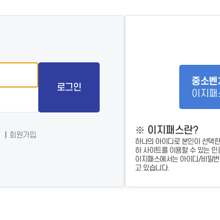
- 인력Pool
- VC구주유통망
- M&A 정보망
- 비상장주식거래플랫폼
- VC 근무경력 확인
- VC 트랙레코드 확
인
- 투자확인서발급시
스템
중소벤
로그인
이지패
※ 이지패스란?
회원가입
하나의 아이디로 본인이 선택한
하 사이트를 이용할 수 있는 인
이지패스에서는 아이디/비밀번호
고 있습니다.