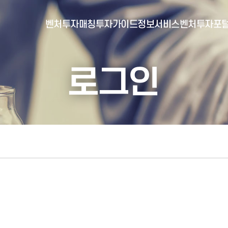
벤처투자매칭
투자가이드
정보서비스
벤처투자포
로그인
- 포털소개
- BI소개
- 대시보드
- 투자실적
- 통합공시
- 민간벤처통계
- 벤처투자회사 전자공시
- 통계/연구 보고서
- 벤처투자마트란?
- 뉴스레터 웹진
- 벤처투자마트 공지
- 발행물
- 벤처투자마트 신청
- 자료실
- 신청 정보 확인
- 벤처투자마트 FAQ
- 채용공고