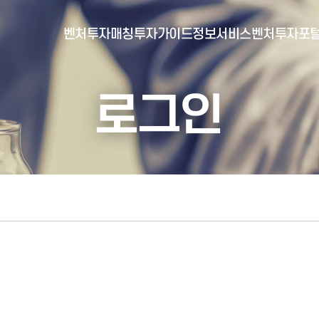
벤처투자매칭
투자가이드
정보서비스
벤처투자포
로그인
- 포털소개
- BI소개
- 대시보드
- 투자실적
- 통합공시
- 민간벤처통계
- 벤처투자회사 전자공시
- 통계/연구 보고서
- 벤처투자마트란?
- 뉴스레터 웹진
- 벤처투자마트 공지
- 발행물
- 벤처투자마트 신청
- 자료실
- 신청 정보 확인
- 벤처투자마트 FAQ
- 채용공고