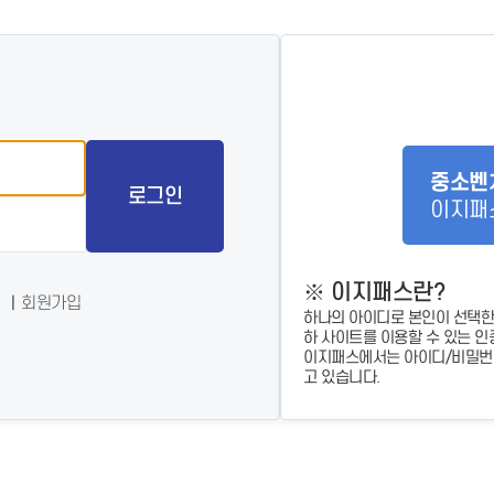
- 인력Pool
- VC구주유통망
- M&A 정보망
- 비상장주식거래플랫폼
- VC 근무경력 확인
- VC 트랙레코드 확
인
- 투자확인서발급시
스템
중소벤
로그인
이지패
※ 이지패스란?
회원가입
하나의 아이디로 본인이 선택한
하 사이트를 이용할 수 있는 인
이지패스에서는 아이디/비밀번호
고 있습니다.