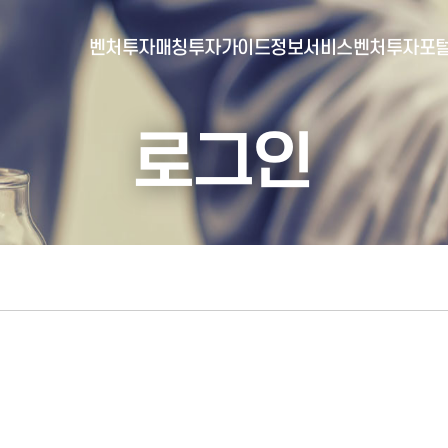
벤처투자매칭
투자가이드
정보서비스
벤처투자포
로그인
- 포털소개
- BI소개
- 대시보드
- 투자실적
- 통합공시
- 민간벤처통계
- 벤처투자회사 전자공시
- 통계/연구 보고서
- 벤처투자마트란?
- 뉴스레터 웹진
- 벤처투자마트 공지
- 발행물
- 벤처투자마트 신청
- 자료실
- 신청 정보 확인
- 벤처투자마트 FAQ
- 채용공고