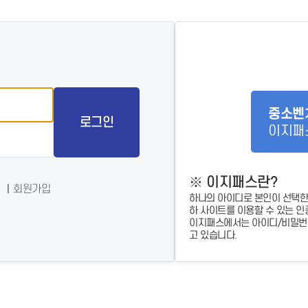
- 인력Pool
- VC구주유통망
- M&A 정보망
- 비상장주식거래플랫폼
- VC 근무경력 확인
- VC 트랙레코드 확
인
- 투자확인서발급시
스템
중소벤
로그인
이지패
※ 이지패스란?
회원가입
하나의 아이디로 본인이 선택한
하 사이트를 이용할 수 있는 인
이지패스에서는 아이디/비밀번호
고 있습니다.