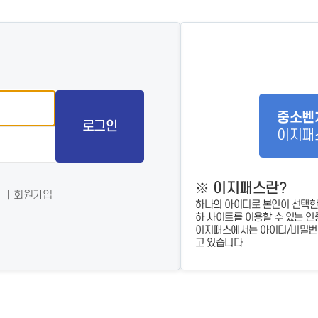
- 인력Pool
- VC구주유통망
- M&A 정보망
- 비상장주식거래플랫폼
- VC 근무경력 확인
- VC 트랙레코드 확
인
- 투자확인서발급시
스템
중소벤
로그인
이지패
※ 이지패스란?
회원가입
하나의 아이디로 본인이 선택한
하 사이트를 이용할 수 있는 인
이지패스에서는 아이디/비밀번호
고 있습니다.