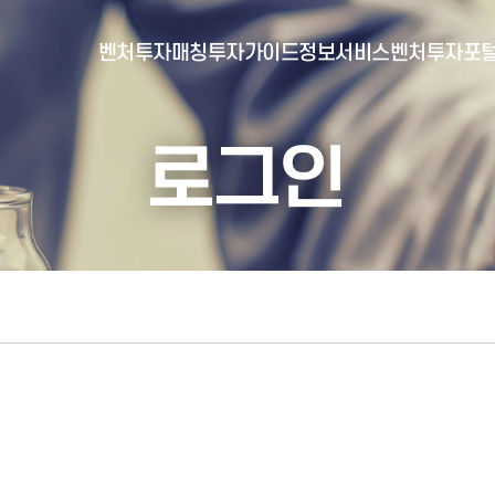
벤처투자매칭
투자가이드
정보서비스
벤처투자포
로그인
- 포털소개
- BI소개
- 대시보드
- 투자실적
- 통합공시
- 민간벤처통계
- 벤처투자회사 전자공시
- 통계/연구 보고서
- 벤처투자마트란?
- 뉴스레터 웹진
- 벤처투자마트 공지
- 발행물
- 벤처투자마트 신청
- 자료실
- 신청 정보 확인
- 벤처투자마트 FAQ
- 채용공고