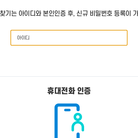
- 인력Pool
- VC구주유통망
- M&A 정보망
찾기는 아이디와 본인인증 후, 신규 비밀번호 등록이 
- 비상장주식거래플랫폼
- VC 근무경력 확인
- VC 트랙레코드 확
인
- 투자확인서발급시
스템
휴대전화 인증