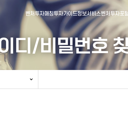
벤처투자매칭
투자가이드
정보서비스
벤처투자포
이디/비밀번호 
- 포털소개
- BI소개
- 대시보드
- 투자실적
- 통합공시
- 민간벤처통계
- 벤처투자회사 전자공시
- 통계/연구 보고서
- 벤처투자마트란?
- 뉴스레터 웹진
- 벤처투자마트 공지
- 발행물
- 벤처투자마트 신청
- 자료실
- 신청 정보 확인
- 벤처투자마트 FAQ
- 채용공고