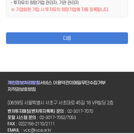
- 투자유치 희망기업 관리자, 기관 관리자
※ 기업회원 가입 시 투자유치 희망기업에 자동 등록됩니다.
다음
개인정보처리방침
서비스 이용약관
이메일무단수집거부
저작권보호방침
(06595) 서울특별시 서초구 서초대로 45길 16 VR빌딩 2층
벤처투자매칭(벤처투자톡톡) 문의 :
02-3017-7070
포털 시스템 문의 :
02-3017-7052/7053
FAX :
02)2156-2110/2111
EMAIL :
vcic@kvca.or.kr