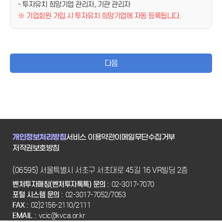
- 투자유치 희망기업 관리자, 기관 관리자
※ 기업회원 가입 시 투자유치 희망기업에 자동 등록됩니다.
다음
개인정보처리방침
서비스 이용약관
이메일무단수집거부
저작권보호방침
(06595) 서울특별시 서초구 서초대로 45길 16 VR빌딩 2층
벤처투자매칭(벤처투자톡톡) 문의 :
02-3017-7070
포털 시스템 문의 :
02-3017-7052/7053
FAX :
02)2156-2110/2111
EMAIL :
vcic@kvca.or.kr