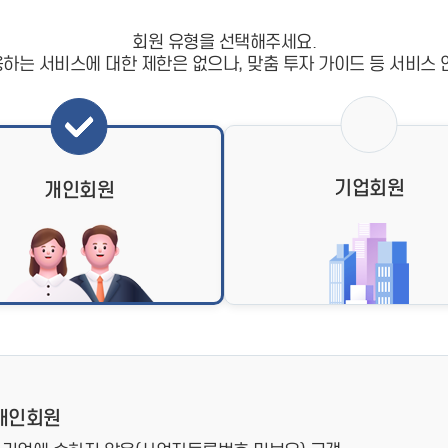
- 인력Pool
- VC구주유통망
- M&A 정보망
회원 유형을 선택해주세요.
- 비상장주식거래플랫폼
하는 서비스에 대한 제한은 없으나, 맞춤 투자 가이드 등 서비스 
- VC 근무경력 확인
- VC 트랙레코드 확
인
- 투자확인서발급시
스템
기업회원
개인회원
개인회원