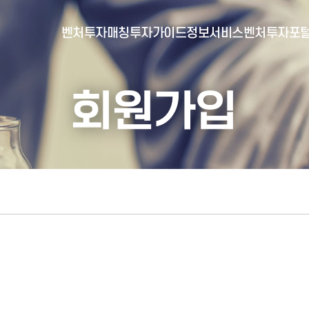
벤처투자매칭
투자가이드
정보서비스
벤처투자포
회원가입
- 포털소개
- BI소개
- 대시보드
- 투자실적
- 통합공시
- 민간벤처통계
- 벤처투자회사 전자공시
- 통계/연구 보고서
- 벤처투자마트란?
- 뉴스레터 웹진
- 벤처투자마트 공지
- 발행물
- 벤처투자마트 신청
- 자료실
- 신청 정보 확인
- 벤처투자마트 FAQ
- 채용공고