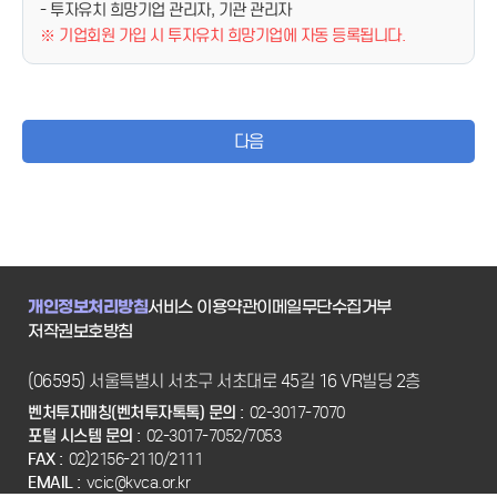
- 투자유치 희망기업 관리자, 기관 관리자
※ 기업회원 가입 시 투자유치 희망기업에 자동 등록됩니다.
다음
개인정보처리방침
서비스 이용약관
이메일무단수집거부
저작권보호방침
(06595) 서울특별시 서초구 서초대로 45길 16 VR빌딩 2층
벤처투자매칭(벤처투자톡톡) 문의 :
02-3017-7070
포털 시스템 문의 :
02-3017-7052/7053
FAX :
02)2156-2110/2111
EMAIL :
vcic@kvca.or.kr