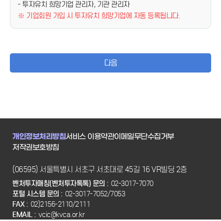
- 투자유치 희망기업 관리자, 기관 관리자
※ 기업회원 가입 시 투자유치 희망기업에 자동 등록됩니다.
다음
개인정보처리방침
서비스 이용약관
이메일무단수집거부
저작권보호방침
(06595) 서울특별시 서초구 서초대로 45길 16 VR빌딩 2층
벤처투자매칭(벤처투자톡톡) 문의 :
02-3017-7070
포털 시스템 문의 :
02-3017-7052/7053
FAX :
02)2156-2110/2111
EMAIL :
vcic@kvca.or.kr