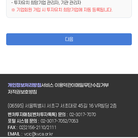
- 투자유치 희망기업 관리자, 기관 관리자
※ 기업회원 가입 시 투자유치 희망기업에 자동 등록됩니다.
다음
개인정보처리방침
서비스 이용약관
이메일무단수집거부
저작권보호방침
(06595) 서울특별시 서초구 서초대로 45길 16 VR빌딩 2층
벤처투자매칭(벤처투자톡톡) 문의 :
02-3017-7070
포털 시스템 문의 :
02-3017-7052/7053
FAX :
02)2156-2110/2111
EMAIL :
vcic@kvca.or.kr