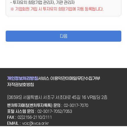
- 투자유치 희망기업 관리자, 기관 관리자
※ 기업회원 가입 시 투자유치 희망기업에 자동 등록됩니다.
다음
개인정보처리방침
서비스 이용약관
이메일무단수집거부
저작권보호방침
(06595) 서울특별시 서초구 서초대로 45길 16 VR빌딩 2층
벤처투자매칭(벤처투자톡톡) 문의 :
02-3017-7070
포털 시스템 문의 :
02-3017-7052/7053
FAX :
02)2156-2110/2111
EMAIL :
vcic@kvca.or.kr