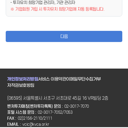
- 투자유치 희망기업 관리자, 기관 관리자
※ 기업회원 가입 시 투자유치 희망기업에 자동 등록됩니다.
다음
개인정보처리방침
서비스 이용약관
이메일무단수집거부
저작권보호방침
(06595) 서울특별시 서초구 서초대로 45길 16 VR빌딩 2층
벤처투자매칭(벤처투자톡톡) 문의 :
02-3017-7070
포털 시스템 문의 :
02-3017-7052/7053
FAX :
02)2156-2110/2111
EMAIL :
vcic@kvca.or.kr