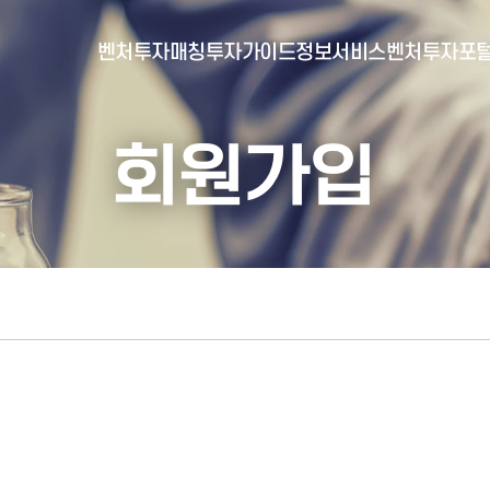
벤처투자매칭
투자가이드
정보서비스
벤처투자포
회원가입
- 포털소개
- BI소개
- 대시보드
- 투자실적
- 통합공시
- 민간벤처통계
- 벤처투자회사 전자공시
- 통계/연구 보고서
- 벤처투자마트란?
- 뉴스레터 웹진
- 벤처투자마트 공지
- 발행물
- 벤처투자마트 신청
- 자료실
- 신청 정보 확인
- 벤처투자마트 FAQ
- 채용공고