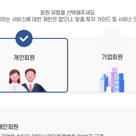
- 인력Pool
- VC구주유통망
- M&A 정보망
회원 유형을 선택해주세요.
- 비상장주식거래플랫폼
하는 서비스에 대한 제한은 없으나, 맞춤 투자 가이드 등 서비스 
- VC 근무경력 확인
- VC 트랙레코드 확
인
- 투자확인서발급시
스템
기업회원
개인회원
개인회원