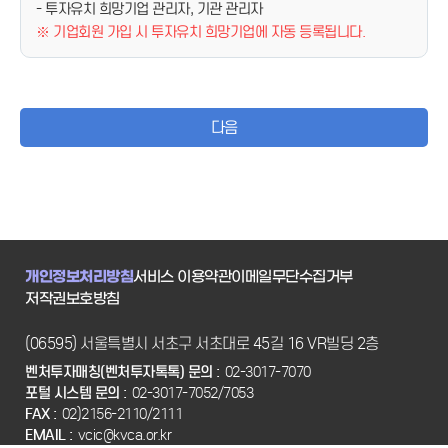
- 투자유치 희망기업 관리자, 기관 관리자
※ 기업회원 가입 시 투자유치 희망기업에 자동 등록됩니다.
다음
개인정보처리방침
서비스 이용약관
이메일무단수집거부
저작권보호방침
(06595) 서울특별시 서초구 서초대로 45길 16 VR빌딩 2층
벤처투자매칭(벤처투자톡톡) 문의 :
02-3017-7070
포털 시스템 문의 :
02-3017-7052/7053
FAX :
02)2156-2110/2111
EMAIL :
vcic@kvca.or.kr