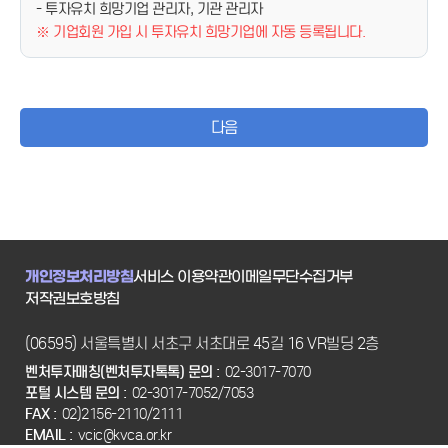
- 투자유치 희망기업 관리자, 기관 관리자
※ 기업회원 가입 시 투자유치 희망기업에 자동 등록됩니다.
다음
개인정보처리방침
서비스 이용약관
이메일무단수집거부
저작권보호방침
(06595) 서울특별시 서초구 서초대로 45길 16 VR빌딩 2층
벤처투자매칭(벤처투자톡톡) 문의 :
02-3017-7070
포털 시스템 문의 :
02-3017-7052/7053
FAX :
02)2156-2110/2111
EMAIL :
vcic@kvca.or.kr