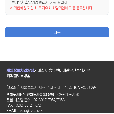
- 투자유치 희망기업 관리자, 기관 관리자
※ 기업회원 가입 시 투자유치 희망기업에 자동 등록됩니다.
다음
개인정보처리방침
서비스 이용약관
이메일무단수집거부
저작권보호방침
(06595) 서울특별시 서초구 서초대로 45길 16 VR빌딩 2층
벤처투자매칭(벤처투자톡톡) 문의 :
02-3017-7070
포털 시스템 문의 :
02-3017-7052/7053
FAX :
02)2156-2110/2111
EMAIL :
vcic@kvca.or.kr