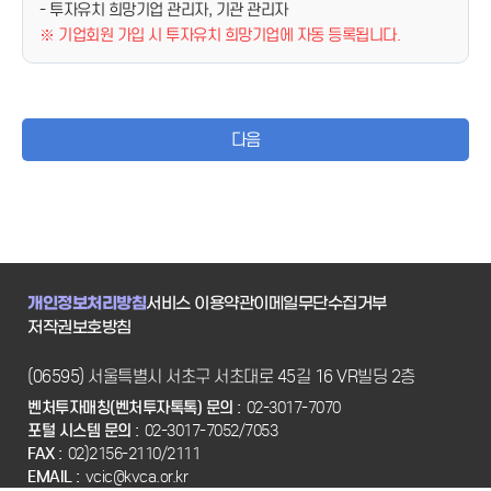
- 투자유치 희망기업 관리자, 기관 관리자
※ 기업회원 가입 시 투자유치 희망기업에 자동 등록됩니다.
다음
개인정보처리방침
서비스 이용약관
이메일무단수집거부
저작권보호방침
(06595) 서울특별시 서초구 서초대로 45길 16 VR빌딩 2층
벤처투자매칭(벤처투자톡톡) 문의 :
02-3017-7070
포털 시스템 문의 :
02-3017-7052/7053
FAX :
02)2156-2110/2111
EMAIL :
vcic@kvca.or.kr