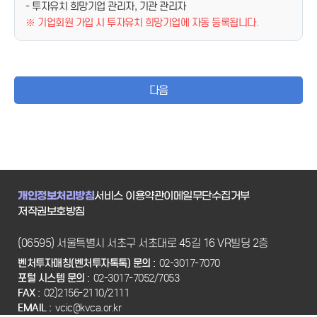
- 투자유치 희망기업 관리자, 기관 관리자
※ 기업회원 가입 시 투자유치 희망기업에 자동 등록됩니다.
다음
개인정보처리방침
서비스 이용약관
이메일무단수집거부
저작권보호방침
(06595) 서울특별시 서초구 서초대로 45길 16 VR빌딩 2층
벤처투자매칭(벤처투자톡톡) 문의 :
02-3017-7070
포털 시스템 문의 :
02-3017-7052/7053
FAX :
02)2156-2110/2111
EMAIL :
vcic@kvca.or.kr