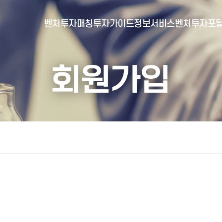
벤처투자매칭
투자가이드
정보서비스
벤처투자포
회원가입
- 포털소개
- BI소개
- 대시보드
- 투자실적
- 통합공시
- 민간벤처통계
- 벤처투자회사 전자공시
- 통계/연구 보고서
- 벤처투자마트란?
- 뉴스레터 웹진
- 벤처투자마트 공지
- 발행물
- 벤처투자마트 신청
- 자료실
- 신청 정보 확인
- 벤처투자마트 FAQ
- 채용공고