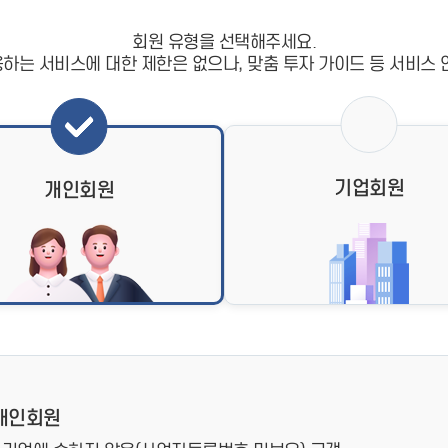
- 인력Pool
- VC구주유통망
- M&A 정보망
회원 유형을 선택해주세요.
- 비상장주식거래플랫폼
하는 서비스에 대한 제한은 없으나, 맞춤 투자 가이드 등 서비스 
- VC 근무경력 확인
- VC 트랙레코드 확
인
- 투자확인서발급시
스템
기업회원
개인회원
개인회원