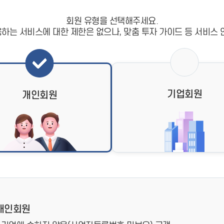
- 인력Pool
- VC구주유통망
- M&A 정보망
회원 유형을 선택해주세요.
- 비상장주식거래플랫폼
하는 서비스에 대한 제한은 없으나, 맞춤 투자 가이드 등 서비스 
- VC 근무경력 확인
- VC 트랙레코드 확
인
- 투자확인서발급시
스템
기업회원
개인회원
개인회원