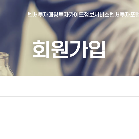
벤처투자매칭
투자가이드
정보서비스
벤처투자포
회원가입
- 포털소개
- BI소개
- 대시보드
- 투자실적
- 통합공시
- 민간벤처통계
- 벤처투자회사 전자공시
- 통계/연구 보고서
- 벤처투자마트란?
- 뉴스레터 웹진
- 벤처투자마트 공지
- 발행물
- 벤처투자마트 신청
- 자료실
- 신청 정보 확인
- 벤처투자마트 FAQ
- 채용공고