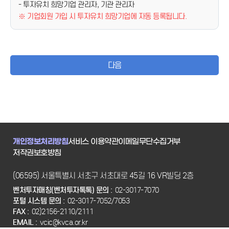
- 투자유치 희망기업 관리자, 기관 관리자
※ 기업회원 가입 시 투자유치 희망기업에 자동 등록됩니다.
다음
개인정보처리방침
서비스 이용약관
이메일무단수집거부
저작권보호방침
(06595) 서울특별시 서초구 서초대로 45길 16 VR빌딩 2층
벤처투자매칭(벤처투자톡톡) 문의 :
02-3017-7070
포털 시스템 문의 :
02-3017-7052/7053
FAX :
02)2156-2110/2111
EMAIL :
vcic@kvca.or.kr