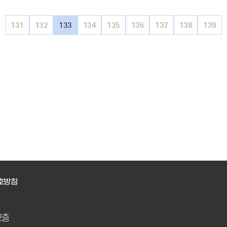
131
132
133
134
135
136
137
138
139
호방침
2층