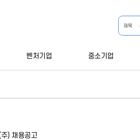
- 인력Pool
- VC구주유통망
- M&A 정보망
- 비상장주식거래플랫폼
- VC 근무경력 확인
- VC 트랙레코드 확
인
- 투자확인서발급시
스템
벤처기업
중소기업
주) 채용공고