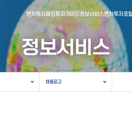
벤처투자매칭
투자가이드
정보서비스
벤처투자포
정보서비스
- 포털소개
- BI소개
- 대시보드
- 투자실적
- 통합공시
- 민간벤처통계
- 벤처투자회사 전자공시
채용공고
- 통계/연구 보고서
- 벤처투자마트란?
- 뉴스레터 웹진
- 벤처투자마트 공지
- 발행물
- 벤처투자마트 신청
- 자료실
- 신청 정보 확인
- 벤처투자마트 FAQ
- 채용공고