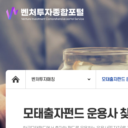
벤처투자매칭
모태출자펀드 
모태출자펀드 운용사 