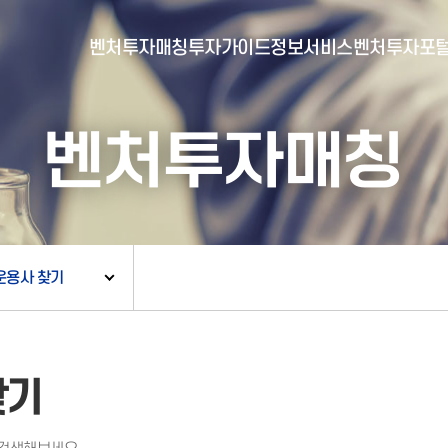
벤처투자매칭
투자가이드
정보서비스
벤처투자포
벤처투자매칭
- 포털소개
- BI소개
- 대시보드
- 투자실적
- 통합공시
- 민간벤처통계
- 벤처투자회사 전자공시
운용사 찾기
- 통계/연구 보고서
- 벤처투자마트란?
- 뉴스레터 웹진
- 벤처투자마트 공지
- 발행물
- 벤처투자마트 신청
- 자료실
- 신청 정보 확인
찾기
- 벤처투자마트 FAQ
- 채용공고