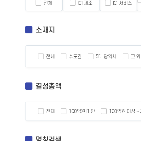
전체
ICT제조
ICT서비스
소재지
전체
수도권
5대 광역시
그 외
결성총액
전체
100억원 미만
100억원 이상 ~
명칭검색