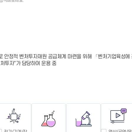
 검색해보세요.
- 인력Pool
- VC구주유통망
- M&A 정보망
- 비상장주식거래플랫폼
- VC 근무경력 확인
- VC 트랙레코드 확
인
- 투자확인서발급시
스템
로 안정적 벤처투자재원 공급체계 마련을 위해 「벤처기업육성에
처투자"가 담당하여 운용 중
전기/기계/장
영상/공연/음