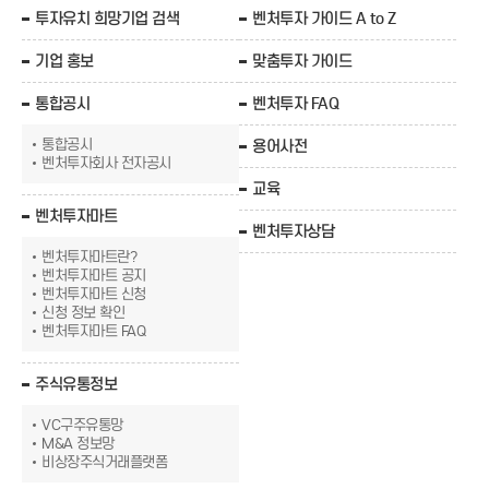
투자유치 희망기업 검색
벤처투자 가이드 A to Z
기업 홍보
맞춤투자 가이드
통합공시
벤처투자 FAQ
통합공시
용어사전
벤처투자회사 전자공시
교육
벤처투자마트
벤처투자상담
벤처투자마트란?
벤처투자마트 공지
벤처투자마트 신청
신청 정보 확인
벤처투자마트 FAQ
주식유통정보
VC구주유통망
M&A 정보망
비상장주식거래플랫폼