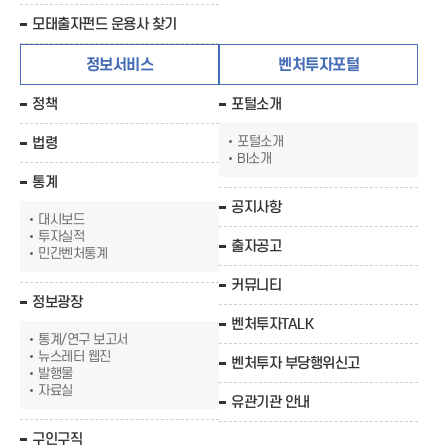
모태출자펀드 운용사 찾기
정보서비스
벤처투자포털
정책
포털소개
포털소개
법령
BI소개
통계
공지사항
대시보드
투자실적
출자공고
민간벤처통계
커뮤니티
정보광장
벤처투자TALK
통계/연구 보고서
뉴스레터 웹진
벤처투자 부당행위신고
발행물
자료실
유관기관 안내
구인구직