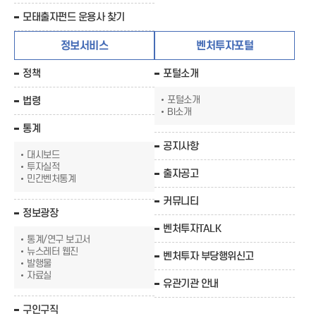
모태출자펀드 운용사 찾기
정보서비스
벤처투자포털
정책
포털소개
포털소개
법령
BI소개
통계
공지사항
대시보드
투자실적
출자공고
민간벤처통계
커뮤니티
정보광장
벤처투자TALK
통계/연구 보고서
뉴스레터 웹진
벤처투자 부당행위신고
발행물
자료실
유관기관 안내
구인구직