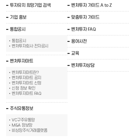
투자유치 희망기업 검색
벤처투자 가이드 A to Z
기업 홍보
맞춤투자 가이드
통합공시
벤처투자 FAQ
통합공시
용어사전
벤처투자회사 전자공시
교육
벤처투자마트
벤처투자상담
벤처투자마트란?
벤처투자마트 공지
벤처투자마트 신청
신청 정보 확인
벤처투자마트 FAQ
주식유통정보
VC구주유통망
M&A 정보망
비상장주식거래플랫폼