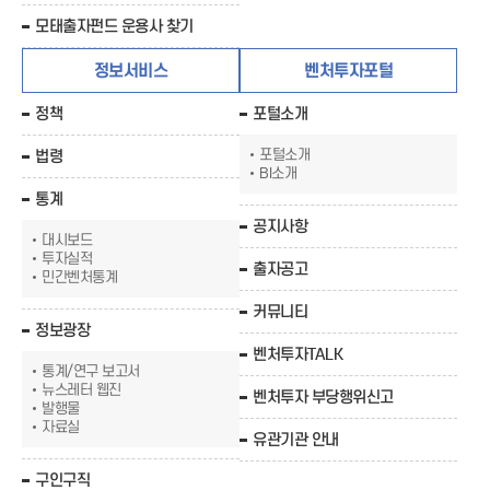
모태출자펀드 운용사 찾기
정보서비스
벤처투자포털
정책
포털소개
포털소개
법령
BI소개
통계
공지사항
대시보드
투자실적
출자공고
민간벤처통계
커뮤니티
정보광장
벤처투자TALK
통계/연구 보고서
뉴스레터 웹진
벤처투자 부당행위신고
발행물
자료실
유관기관 안내
구인구직