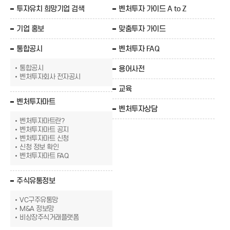
투자유치 희망기업 검색
벤처투자 가이드 A to Z
기업 홍보
맞춤투자 가이드
통합공시
벤처투자 FAQ
통합공시
용어사전
벤처투자회사 전자공시
교육
벤처투자마트
벤처투자상담
벤처투자마트란?
벤처투자마트 공지
벤처투자마트 신청
신청 정보 확인
벤처투자마트 FAQ
주식유통정보
VC구주유통망
M&A 정보망
비상장주식거래플랫폼