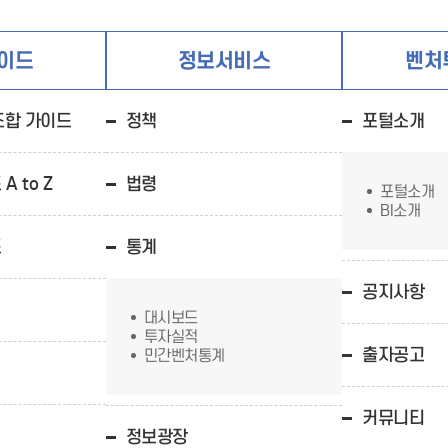
- 인력Pool
- VC구주유통망
- M&A 정보망
이드
- 비상장주식거래플랫폼
정보서비스
벤처
- VC 근무경력 확인
- VC 트랙레코드 확
인
조합 가이드
정책
포털소개
- 투자확인서발급시
스템
 to Z
법령
포털소개
BI소개
드
통계
공지사항
대시보드
투자실적
출자공고
민간벤처통계
커뮤니티
정보광장