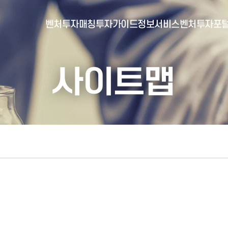
벤처투자매칭
투자가이드
정보서비스
벤처투자포
사이트맵
- 포털소개
- BI소개
- 대시보드
- 투자실적
- 통합공시
- 민간벤처통계
- 벤처투자회사 전자공시
- 통계/연구 보고서
- 벤처투자마트란?
- 뉴스레터 웹진
- 벤처투자마트 공지
- 발행물
- 벤처투자마트 신청
- 자료실
- 신청 정보 확인
- 벤처투자마트 FAQ
- 채용공고