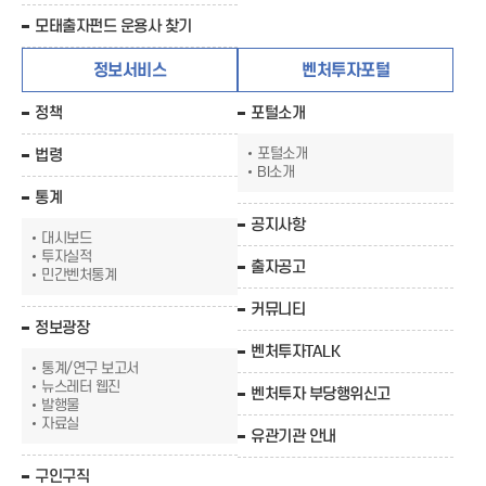
모태출자펀드 운용사 찾기
정보서비스
벤처투자포털
정책
포털소개
포털소개
법령
BI소개
통계
공지사항
대시보드
투자실적
출자공고
민간벤처통계
커뮤니티
정보광장
벤처투자TALK
통계/연구 보고서
뉴스레터 웹진
벤처투자 부당행위신고
발행물
자료실
유관기관 안내
구인구직