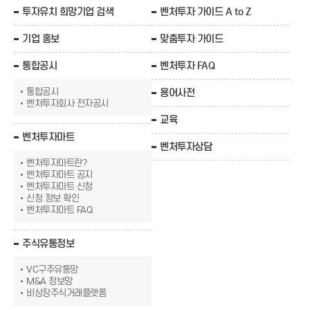
투자유치 희망기업 검색
벤처투자 가이드 A to Z
기업 홍보
맞춤투자 가이드
통합공시
벤처투자 FAQ
통합공시
용어사전
벤처투자회사 전자공시
교육
벤처투자마트
벤처투자상담
벤처투자마트란?
벤처투자마트 공지
벤처투자마트 신청
신청 정보 확인
벤처투자마트 FAQ
주식유통정보
VC구주유통망
M&A 정보망
비상장주식거래플랫폼