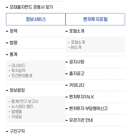
모태출자펀드 운용사 찾기
정보서비스
벤처투자포털
정책
포털소개
포털소개
법령
BI소개
통계
공지사항
대시보드
투자실적
출자공고
민간벤처통계
커뮤니티
정보광장
벤처투자TALK
통계/연구 보고서
뉴스레터 웹진
벤처투자 부당행위신고
발행물
자료실
유관기관 안내
구인구직