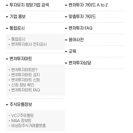
투자유치 희망기업 검색
벤처투자 가이드 A to Z
기업 홍보
맞춤투자 가이드
통합공시
벤처투자 FAQ
통합공시
용어사전
벤처투자회사 전자공시
교육
벤처투자마트
벤처투자상담
벤처투자마트란?
벤처투자마트 공지
벤처투자마트 신청
신청 정보 확인
벤처투자마트 FAQ
주식유통정보
VC구주유통망
M&A 정보망
비상장주식거래플랫폼