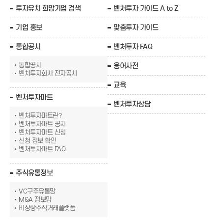
투자유치 희망기업 검색
벤처투자 가이드 A to Z
기업 홍보
맞춤투자 가이드
통합공시
벤처투자 FAQ
통합공시
용어사전
벤처투자회사 전자공시
교육
벤처투자마트
벤처투자상담
벤처투자마트란?
벤처투자마트 공지
벤처투자마트 신청
신청 정보 확인
벤처투자마트 FAQ
주식유통정보
VC구주유통망
M&A 정보망
비상장주식거래플랫폼