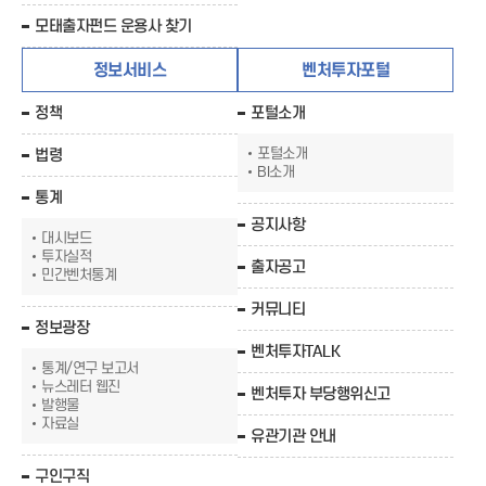
모태출자펀드 운용사 찾기
정보서비스
벤처투자포털
정책
포털소개
포털소개
법령
BI소개
통계
공지사항
대시보드
투자실적
출자공고
민간벤처통계
커뮤니티
정보광장
벤처투자TALK
통계/연구 보고서
뉴스레터 웹진
벤처투자 부당행위신고
발행물
자료실
유관기관 안내
구인구직