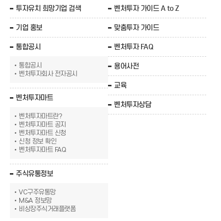
투자유치 희망기업 검색
벤처투자 가이드 A to Z
기업 홍보
맞춤투자 가이드
통합공시
벤처투자 FAQ
통합공시
용어사전
벤처투자회사 전자공시
교육
벤처투자마트
벤처투자상담
벤처투자마트란?
벤처투자마트 공지
벤처투자마트 신청
신청 정보 확인
벤처투자마트 FAQ
주식유통정보
VC구주유통망
M&A 정보망
비상장주식거래플랫폼