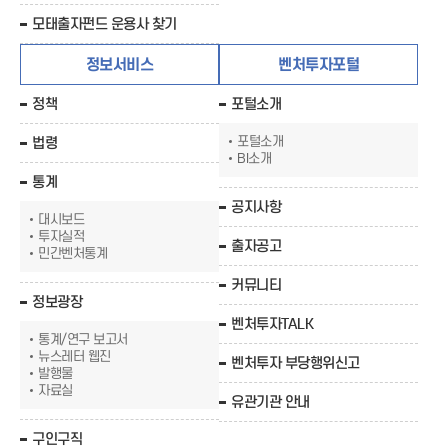
모태출자펀드 운용사 찾기
정보서비스
벤처투자포털
정책
포털소개
포털소개
법령
BI소개
통계
공지사항
대시보드
투자실적
출자공고
민간벤처통계
커뮤니티
정보광장
벤처투자TALK
통계/연구 보고서
뉴스레터 웹진
벤처투자 부당행위신고
발행물
자료실
유관기관 안내
구인구직