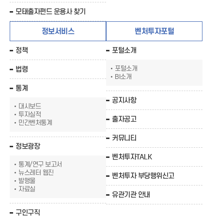
모태출자펀드 운용사 찾기
정보서비스
벤처투자포털
정책
포털소개
포털소개
법령
BI소개
통계
공지사항
대시보드
투자실적
출자공고
민간벤처통계
커뮤니티
정보광장
벤처투자TALK
통계/연구 보고서
뉴스레터 웹진
벤처투자 부당행위신고
발행물
자료실
유관기관 안내
구인구직