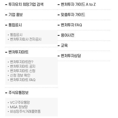
투자유치 희망기업 검색
벤처투자 가이드 A to Z
기업 홍보
맞춤투자 가이드
통합공시
벤처투자 FAQ
통합공시
용어사전
벤처투자회사 전자공시
교육
벤처투자마트
벤처투자상담
벤처투자마트란?
벤처투자마트 공지
벤처투자마트 신청
신청 정보 확인
벤처투자마트 FAQ
주식유통정보
VC구주유통망
M&A 정보망
비상장주식거래플랫폼