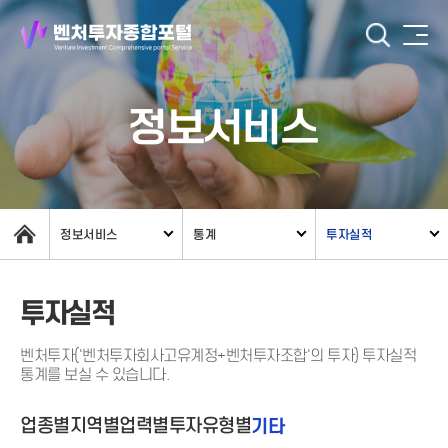
정보서비스
정보서비스
통계
투자실적
투자실적
벤처투자('벤처투자회사고유계정+벤처투자조합'의 투자) 투자실적
통계를 보실 수 있습니다.
업종별
지역별
업력별
투자유형별
기타