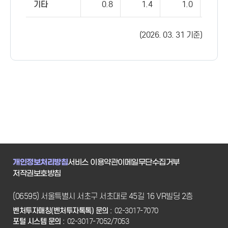
기타
0.8
1.4
1.0
1
(2026. 03. 31 기준)
개인정보처리방침
서비스 이용약관
이메일무단수집거부
저작권보호방침
(06595) 서울특별시 서초구 서초대로 45길 16 VR빌딩 2층
벤처투자매칭(벤처투자톡톡) 문의 :
02-3017-7070
포털 시스템 문의 :
02-3017-7052/7053