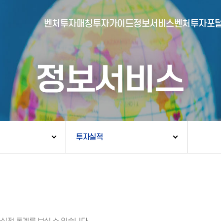
벤처투자매칭
투자가이드
정보서비스
벤처투자포
정보서비스
- 포털소개
- BI소개
- 대시보드
- 투자실적
- 통합공시
- 민간벤처통계
- 벤처투자회사 전자공시
투자실적
- 통계/연구 보고서
- 벤처투자마트란?
- 뉴스레터 웹진
- 벤처투자마트 공지
- 발행물
- 벤처투자마트 신청
- 자료실
- 신청 정보 확인
- 벤처투자마트 FAQ
- 채용공고