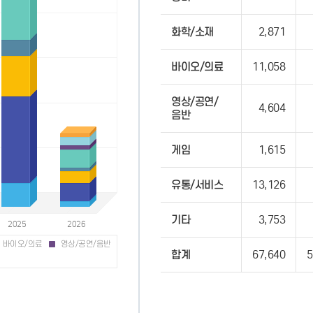
화학/소재
2,871
바이오/의료
11,058
영상/공연/
4,604
음반
게임
1,615
유통/서비스
13,126
기타
3,753
바이오/의료
영상/공연/음반
합계
67,640
5