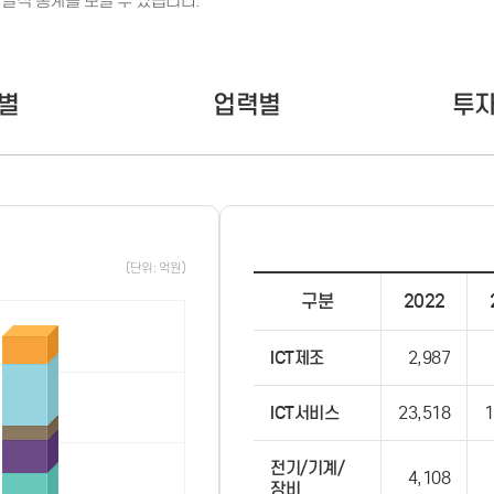
실적 통계를 보실 수 있습니다.
- 인력Pool
- VC구주유통망
- M&A 정보망
- 비상장주식거래플랫폼
- VC 근무경력 확인
별
업력별
투
- VC 트랙레코드 확
인
- 투자확인서발급시
스템
(단위: 억원)
구분
2022
ICT제조
2,987
ICT서비스
23,518
1
전기/기계/
4,108
장비