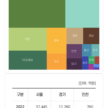
(단위: 억원)
구분
서울
경기
인천
부
2022
37,445
11,280
760