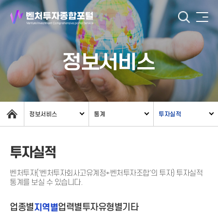
정보서비스
정보서비스
통계
투자실적
투자실적
벤처투자('벤처투자회사고유계정+벤처투자조합'의 투자) 투자실적
통계를 보실 수 있습니다.
업종별
지역별
업력별
투자유형별
기타