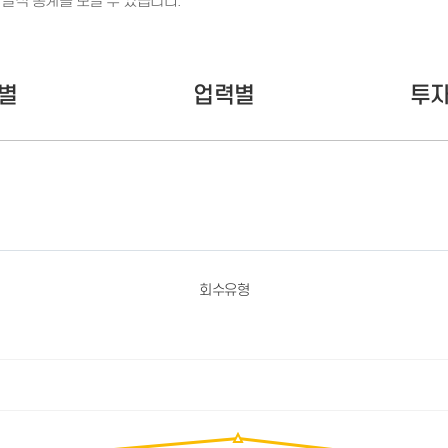
실적 통계를 보실 수 있습니다.
- 인력Pool
- VC구주유통망
- M&A 정보망
- 비상장주식거래플랫폼
- VC 근무경력 확인
별
업력별
투
- VC 트랙레코드 확
인
- 투자확인서발급시
스템
회수유형