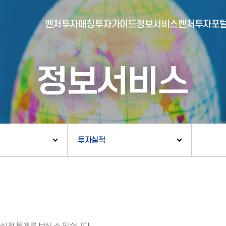
벤처투자매칭
투자가이드
정보서비스
벤처투자포
정보서비스
- 포털소개
- BI소개
- 대시보드
- 투자실적
- 통합공시
- 민간벤처통계
- 벤처투자회사 전자공시
투자실적
- 통계/연구 보고서
- 벤처투자마트란?
- 뉴스레터 웹진
- 벤처투자마트 공지
- 발행물
- 벤처투자마트 신청
- 자료실
- 신청 정보 확인
- 벤처투자마트 FAQ
- 채용공고