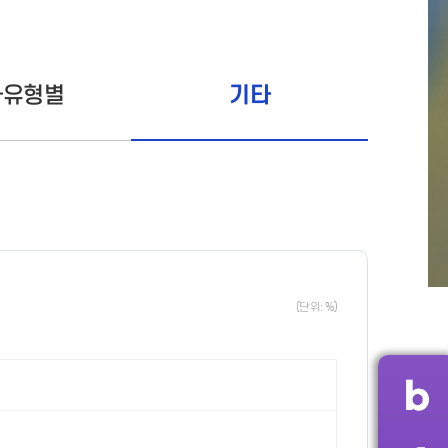
자유형별
기타
(단위: %)