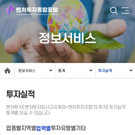
정보서비스
정보서비스
통계
투자실적
투자실적
벤처투자('벤처투자회사고유계정+벤처투자조합'의 투자) 투자실적
통계를 보실 수 있습니다.
업종별
지역별
업력별
투자유형별
기타