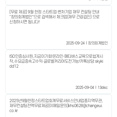
[무료 제공] 9월 한정 스타트업·벤처기업 재무 컨설팅 안내
"창의회계법인"으로 검색해서 체크업(재무 건강검진) 으로
신청하시면 됩니다!
2025-09-24
창의회계법인
ISO인증심사원,지금이기회!온라인·메타버스교육으로쉽게시
작,수요급증속고수익·글로벌커리어도전가능!카톡상담:skyki
dd12
2025-09-04
13disc
2025년9월한정스타트업회계무료서비스안내업종지역무관,
재무컨설팅전액무료제공[이메일문의]khs0628@changeui.
co.kr