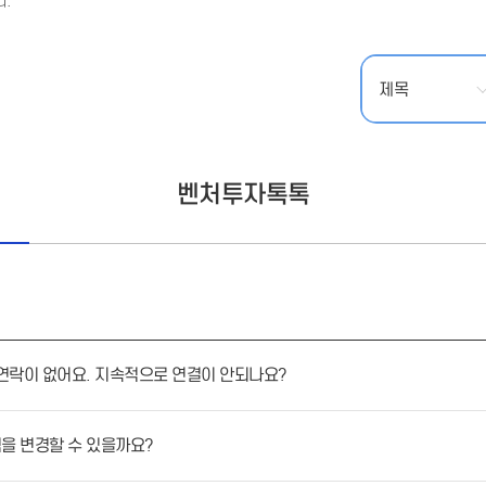
.
- 인력Pool
- VC구주유통망
- M&A 정보망
- 비상장주식거래플랫폼
- VC 근무경력 확인
- VC 트랙레코드 확
인
- 투자확인서발급시
스템
벤처투자톡톡
연락이 없어요. 지속적으로 연결이 안되나요?
을 변경할 수 있을까요?