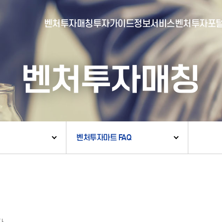
벤처투자매칭
투자가이드
정보서비스
벤처투자포
벤처투자매칭
- 포털소개
- BI소개
- 대시보드
- 투자실적
- 통합공시
- 민간벤처통계
- 벤처투자회사 전자공시
벤처투자마트 FAQ
- 통계/연구 보고서
- 벤처투자마트란?
- 뉴스레터 웹진
- 벤처투자마트 공지
- 발행물
- 벤처투자마트 신청
- 자료실
- 신청 정보 확인
- 벤처투자마트 FAQ
- 채용공고