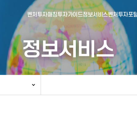
벤처투자매칭
투자가이드
정보서비스
벤처투자포
정보서비스
- 포털소개
- BI소개
- 대시보드
- 투자실적
- 통합공시
- 민간벤처통계
- 벤처투자회사 전자공시
- 통계/연구 보고서
- 벤처투자마트란?
- 뉴스레터 웹진
- 벤처투자마트 공지
- 발행물
- 벤처투자마트 신청
- 자료실
- 신청 정보 확인
- 벤처투자마트 FAQ
- 채용공고