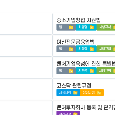
- 인력Pool
- VC구주유통망
- M&A 정보망
- 비상장주식거래플랫폼
중소기업창업 지원법
- VC 근무경력 확인
- VC 트랙레코드 확
법
시행령
시행규칙
인
- 투자확인서발급시
스템
여신전문금융업법
법
시행령
시행규칙
벤처기업육성에 관한 특별
법
시행령
시행규칙
코스닥 관련규정
시행세칙
상장규정
벤처투자회사 등록 및 관리
관리규정