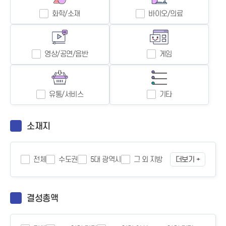
화학/소재
바이오/의료
영상/공연/음반
게임
유통/서비스
기타
소재지
전체
수도권
5대 광역시
그 외 지방
더보기 +
결성총액