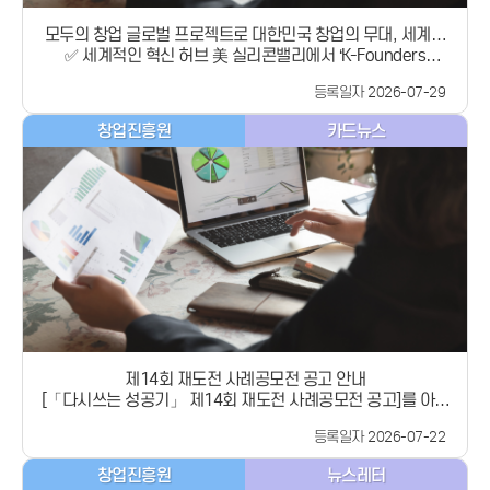
모두의 창업 글로벌 프로젝트로 대한민국 창업의 무대, 세계로
✅ 세계적인 혁신 허브 美 실리콘밸리에서 ‘K-Founders
넓히다
Connect in Silicon Valley’ 개최✅ 글로벌 창업가 육성을 위한
등록일자 2026-07-29
‘모두의 창업 글로벌 프로젝트’ 발표✅ 1,000억 원 규모의 ‘K-
Founder 펀드’ 출범중소벤처기업부(장관 직무대행 제1차관 노
창업진흥원
카드뉴스
용석, 이하 중기부)는 현지 시각 7월 24일(금),스타트업·벤처 캠
퍼스(SVC) 실리콘밸리에서 해외에서 활동하는 한인 창업가 간
교류를 촉진하고, 글로벌 창업 생태계와의연결을 강화하기 위
해 「K-파운더스 커넥트 인 실리콘밸리(K-Founders Connect
in Silicon Valley)」를 개최했습니다.------------------------
---------------------------------------------------------
---------------------------------------------------------
------​▪ K-Founders Connect in Silicon Valley 개요 ▪▪ (일시/
장소) &#39;26.7.24.(금) 13:30~15:00 (현지 시각) / 스타트
업·벤처 캠퍼스 실리콘밸리▪ (참석기관)중기부 제1차관, 창업진
흥원, KVIC, 스타트업, K-Founder 펀드 운용사, 재외국민, 현
지 유학생, 한인 VC 등 70여 명▪ (주요내용) 모두의 창업 글로벌
제14회 재도전 사례공모전 공고 안내
프로젝트‘ 계획 발표, K-Founder 펀드 출범식, 한인 선배 창업
[「다시쓰는 성공기」 제14회 재도전 사례공모전 공고]를 아래
가의 진출 경험 공유, 질의응답 등---------------------------
와 같이 안내드리오니 관심있는 분들의 많은 신청을 바랍니다.
---------------------------------------------------------
등록일자 2026-07-22
대상 폐업이력이 있는 재창업기업의 대표 공모내용 창업 실패
---------------------------------------------------------
후 재도전하여 기업경영(조직관리, 자금조달, 마케팅,
---이번 행사는 노용석 중기부 제1차관을 비롯하여 스타트업,
창업진흥원
뉴스레터
R&amp;D 등)의 어려움을 극복한 수기 시상규모 상장 총 5점,