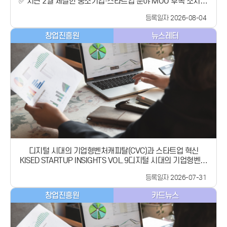
✅ 지난 2월 체결한 중소기업·스타트업 분야 MOU 후속 조치 논
미 진출 지원
의✅ ‘중소·벤처기업 공식 협력 채널’ 구축 및 정책 교류 확대✅
등록일자 2026-08-04
‘모두의 창업 프로젝트’, ‘스타트업벤처 캠퍼스(SVC 서울)’, ‘컴업
(COME UP) 2026’ 소개✅ K-스타트업의 브라질·남미 시장 진
창업진흥원
뉴스레터
출을 위한 정책 지원 강화 중소벤처기업부(장관 직무대행 제1차
관 노용석, 이하 중기부)는 현지시간 7월 28일(화) 브라질 상파
울루에서,노용석 제1차관과 티아쿠 니카시오 페레이라 중소기
업부 차관 등 브라질 대표단이 양자 면담을 갖고,양국 간 중소·
벤처기업 및 스타트업 협력 방안을 논의했다고 밝혔습니다. 이
번 면담은 올해 2월 룰라 브라질 대통령의 국빈 방한 시 체결한
&#39;중소기업 및 스타트업 분야 양해각서(MOU)&#39;의 후
속 조치 이행 방안을 구체화하고, 한국-브라질 정상외교 성과를
중소기업의 실질적인 남미 진출 동력으로 이어가기 위해 마련됐
습니다. 이날 면담에서 양국은 중소기업과 스타트업 경쟁력을
높이기 위한 협력 필요성에 공감하고, ‘중소·벤처기업 공식 협력
채널’을 구축하기로 했습니다. 이와 함께 스타트업 정책 교류를
디지털 시대의 기업형벤처캐피탈(CVC)과 스타트업 혁신
활성화해 양국 중소·벤처기업이 현지 시장에 안정적으로 진출
KISED STARTUP INSIGHTS VOL.9디지털 시대의 기업형벤처
할 수 있는 협력 방안 등을 논의했습니다. 이어 노용석 제1차관
캐피탈(CVC)과 스타트업 혁신디지털 기술의 확산과 글로벌 투
은 중기부가 추진하고 있는 &#xff62;모두의 창업 프로젝트
등록일자 2026-07-31
자 환경 변화 속에서 새롭게 재정의되는 CVC의 역할스타트업
&#xff63;와 함께 최근 개소한 &#39;스타트업벤처 캠퍼스
의 기술 개발을 넘어 기술 확산과 시장 연결을 촉진하는 전략적
(SVC 서울)’ 및 글로벌 스타트업 축제인 ‘컴업(COME UP)
창업진흥원
카드뉴스
자본
2026’을 소개하며 스타트업 분야 정책 교류를 제안했습니다.또
한, 우수한 기술력을 보유한 한국 스타트업과 남미 최대 시장인
브라질 스타트업 생태계가교류할 수 있는 방안에 대해서도 의견