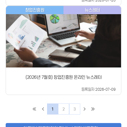
등록일자 2026-07-20
에 과감히 도전할 수 있도록 뒷받침하고, 미국 현지 VC들과 연
란시스코를 중심으로 창업활동과 거주를 결합한 해커하우스의
게 소통하고 협력하는 ‘모두의 창업 커뮤니티’를 구축하여창업
계 및 K-Founder 펀드를 토대로해외에서 성공한 한인 창업가
확산생활과 창업이 하나로 연결되는 AI 시대 새로운 창업 생태
이 혼자가 아닌 함께 나아가는 도전이 되는 생태계를 만들어 나
창업진흥원
뉴스레터
와 투자자의 자본과 경험을 새로운 창업가의 도전과 연결하는
계
가겠다”고 강조했습니다.#모두의창업프로젝트 #창업 #창업멘
선순환 구조를 만들겠다&#34;고 강조했습니다. 글로벌 K-벤처
토 #파운더스서클#중소벤처기업부 #중기부
혁신 간담회중기부는 이날 오전 미국 현지 진출 벤처·스타트업
의 애로 청취와 정책 지원방안 모색을 위한 간담회​도 개최했습
니다.실리콘밸리 현지 유망기업 7개사*를 중심으로 기술보증기
금과 스탠퍼드대학교 액셀러레이터,미국 한인 창업가 네트워크
인 UKF(United Korean Founders) 관계자 등이 참여한 가운
데 해외 진출기업들이 현장에서 느낀 어려움과 정책 제언을 청
취하고, 글로벌 성장을 위한 투자·기술금융 등 정책 지원과 기관
간 협력 방안을 논의할 예정입니다.* ㈜알엔알(대표 석민철), ㈜
위트젠바이오테크놀로지(대표 이상윤), Birdie Labs LLC(대표
이동현), ㈜동해형씨(대표 김은율),㈜베스펙스(대표 정주원),
(2026년 7월호) 창업진흥원 온라인 뉴스레터
㈜스트라티오코리아(대표 이제형), ㈜프렌들리AI(대표 전병곤)
스탠퍼드 대학의 정다향 연구원은 K-뷰티, K-푸드 등 국내 스타
트업의미국 정착을 지원하는 SCA(Stanford Consumer
등록일자 2026-07-09
Accelerator) 프로그램을 소개하고 스타트업·벤처 캠퍼스 실리
콘밸리와 협력하여한국 유망기업의 해외진출 지원방안을 논의
할 예정입니다.#중소벤처기업부 #중기부
1
2
3
#KFoundersConnect #모두의창업 #KFounder펀드 #스타
트업 #글로벌창업 #실리콘밸리