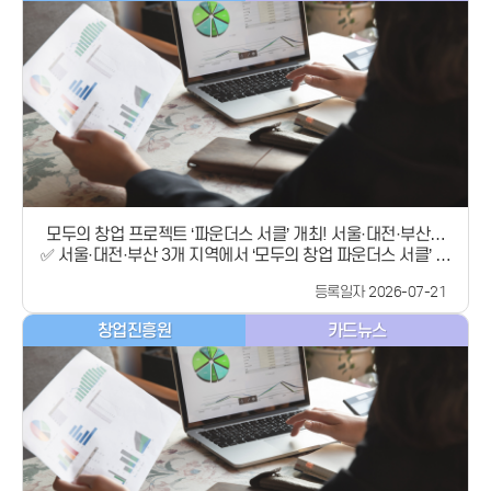
재외국민, 유학생, 한인 VC, 창업지원기관 관계자 등 70여 명이
상금 총 1,100만원 및 도전응원금 ※ 세부 신청 자격 및 일정 등
참석할 예정입니다. 본 행사에서 &#xff62;모두의 창업 글로벌
은 공고문 참조 접수기간 2026. 7.21.(화)~8.20.(목), 16시까
프로젝트&#xff63;를 공식 발표하고 ‘K-Founder 펀드*’ 출범
지 신청방법 K-Startup(http://k-startup.go.kr)을 통한 온라
식을 함께 진행합니다. 이후에는 링글의 이승훈 대표**가 예비
인 신청 문의처 (신청 및 접수 시스템 문의) 국번없이 1357 (공
창업가들을 대상으로 자신의 해외진출 경험을 공유합니다.​* (펀
모전 문의) 창업진흥원 044-410-1983, 1985 모집공고 바로
드명) ASQ Pioneer 펀드(운용사 : Valon Capital)** 원어민 튜
가기
터 1:1 맞춤 화상영어 서비스를 제공하는 링글의 공동창업자로,
2019년부터 실리콘밸리에 해외지사를 설립해 활동중인 베테랑
창업가「모두의 창업 글로벌 프로젝트」발표「모두의 창업 글
로벌 프로젝트」는 창업 지원 대상을 재외국민과 유학생까지
확대하여해외에서도 우리 국민이 글로벌 창업에 도전할 수 있도
모두의 창업 프로젝트 ‘파운더스 서클’ 개최! 서울·대전·부산에
록 지원하는 사업입니다.이 사업은 지난 3월 싱가포르에서 열린
✅ 서울·대전·부산 3개 지역에서 ‘모두의 창업 파운더스 서클’ 개
서 만나요
‘AI 커넥트 서밋(Connect Summit)’에서한 유학생이 &#34;해
최✅ 선배 창업가와 ‘모두의 창업 프로젝트’ 선정자 간 창업 경험
외에 있는 우리 청년들도 창업에 도전할 수 있도록 정책적 지원
등록일자 2026-07-21
·노하우 공유✅ 패널 토크와 소규모 라운드테이블을 통한 창업
이 필요하다&#34;고 제안한 것을 계기로 기획되었으며,현장의
고민·시행착오 소통✅ 창업가들이 지속적으로 소통·협력하는
목소리를 정책으로 연결한 사례라는 점에서 의미가 있습니다.
창업진흥원
카드뉴스
‘모두의 창업 커뮤니티’로 확대중소벤처기업부(장관 직무대행
중기부는 미국의 실리콘밸리와 뉴욕, 싱가포르, 인도 등 4개 지
제1차관 노용석, 이하 중기부)는 선배 창업가들이 &#xff62;모
역을 중심으로 총 80명의 유망 예비창업가 및 창업가를 선발하
두의 창업 프로젝트&#xff63; 진출자들과 창업에 대한 깊이 있
여온·오프라인 멘토링, 맞춤형 보육, 창업활동비 지원 등을 통해
는 고민을 나누는 ‘파운더스 서클’을 서울, 대전, 부산 총 3개 지
글로벌 창업가로 육성할 계획입니다.또한 프라이머USA 이정희
역에서 개최한다고 밝혔습니다.​-----------------------------
대표, 오스테오진 테크(Osteogene tech) 오선호 공동설립자,
---------------------------------------------------------
닷(Dot) 김주윤 대표, 링글(Ringle) 이승훈 대표를 비롯한세계
-----------「모두의 창업 파운더스 서클」 개요​ · (일시/장소)
각 지역의 한인 선배 창업가와 현지 투자사 등이 참여하는 전문
부산 7. 22.(수) 14:00~16:30 / KT&amp;G 상상마당 부산서
멘토단*을 구성해 해외 창업 경험과 노하우를 공유합니다.* 디