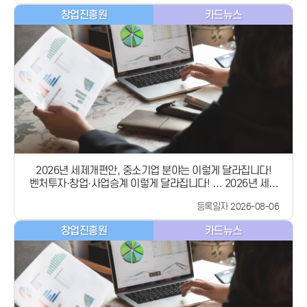
우대 대상 확대✅ 제3자 사업승계 과세특례 신설​중소기업 분야
창업진흥원
카드뉴스
의 주요 변화를 핵심 수치와 함께 살펴보겠습니다.1. 벤처투자,
세제지원이 더 커집니다① 벤처투자 세제지원* 적용 시 투자 대
상 벤처기업의 업력 요건 완화​설립 후 7년 이내 → ​10년 이내 확
대​*(내국법인) 벤처회사에 출자·투자시 세액공제,(벤처투자회
사등) 벤처 주식 양도차익 비과세​창업 초기뿐 아니라 성장 단계
의 기업까지투자 대상에 포함해 벤처기업의 스케일업을 뒷받침
합니다.​② 법인 투자 세액공제 확대인구감소지역 및 비수도권
인구감소관심지역의벤처·창업기업에 직접 투자할 경우 세액공
제율이 높아집니다.​투자금액의 5% → 7%​지역 벤처기업에 대
한 직접 투자를 유도해 지역 투자 활성화를 뒷받침합니다.​③ 주
식 양도차익 비과세 상시 적용거주자와 벤처투자회사 등이 요건
에 따라 취득한벤처기업 등의 주식·출자지분에 대한양도차익
2026년 세제개편안, 중소기업 분야는 이렇게 달라집니다!
비과세 특례가 상시화됩니다.​기존 2028년 말까지 → 기한 없이
벤처투자·창업·사업승계 이렇게 달라집니다! … 2026년 세제
상시 적용​&#39;27.1.1. 이후 주식을 취득하거나 출자하는 분
개편안 중소기업 분야 핵심정리
부터 적용2. 창업기업, 세금 부담을 더 낮춥니다① 창업 중소기
등록일자 2026-08-06
업 세액감면 확대비수도권을 보다 세분화하고 지역별 감면율을
높여지방 창업기업에 대한 세제지원이 강화됩니다.​✅비수도권
창업진흥원
카드뉴스
세분화 및 감면율 상향(최대100%)​② 우대 대상 확대기존 우대
대상에성장성과 혁신성을 갖춘 기업 유형이 추가됩니다.​기존
우대 대상새롭게 추가되는 우대 대상벤처기업에너지 신기술기
업생계형 창업기업청년창업기업✅ 점프업기업✅ 청년신산업기
업감면율 확대 / &#39;27.1.1. 이후 창업·지정·확인·선정되는