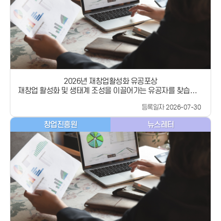
을 나누었습니다. 이에 브라질 대표단은 스타트업벤처 캠퍼스
(SVC)의 혁신 창업 생태계 지원 모델에 높은 관심을 보이며, 스
타트업벤처 캠퍼스(SVC) 등 한국의 정책 지원 노하우의 브라질
도입 의사를 적극 표명했습니다.노용석 중기부 제1차관은 “이번
브라질 중소기업부와의 양자 면담은 지난 2월 체결한 우리나라
와 브라질 간 중소기업 분야 양해각서를 바탕으로 양국 중소·벤
처기업 및 스타트업 지원정책의 협력 관계가 공고히 되는 계기
가 될 것”이라며,“우리 중소기업과 스타트업이 브라질을 비롯한
남미 시장에서 새로운 성장 동력을 확보할 수 있도록 실질적인
2026년 재창업활성화 유공포상
정책 지원을 아끼지 않겠다”고 밝혔습니다.#브라질순방 #스타
재창업 활성화 및 생태계 조성을 이끌어가는 유공자를 찾습니다
트업 #중소기업 #협력 #양자면담#중소벤처기업부 #중기부
! 공고기간 2026. 7.27.(월) ~ 8.26.(수) 16시까지 표창규모 중
등록일자 2026-07-30
소벤처기업부장관 표창 12점 (재창업기업 부문 8점, 재창업 지
원 부문 4점) 지원부문 2개 부문(재창업기업 부문, 재창업 지원
창업진흥원
뉴스레터
부문) 신청대상 재창업기업 부문 : 재창업 활성화 및 국가 경제
에 기여한 공로가 있는 재창업기업의 대표(공고일 기준 업력 7
년 이내) 재창업 지원 부문 : 재창업 활성화 및 생태계 조성에 기
여한 공적이 있는 재창업 지원기관 소속 임직원 및 재창업 활성
화에 기여한자 접수방법 창업지원포털(www.k-
startup.go.kr)을 통한 온라인 신청 ※ 부문별 신청서류는 공고
문 참조 문의처 신청·접수 시스템(K-Startup) 문의 : 국번없이
1357 공모전 문의 : 창업진흥원 (044-410-1983, 1985) 모집
공고 바로가기 신청 세부자격 및 유공포상 관련 상세사항은 공
고문 확인 바랍니다 !