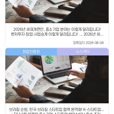
분부터 적용​추계과세 적용 배제 / &#39;27.1.1. 이후 개시하
는 과세연도부터 적용3. 사업승계, 가족이 아니어도 길이 열립
니다① 제3자 사업승계 과세특례 신설가족이나 상속인이 아닌
제3자가 기업을 이어받는 경우에도세제지원을 받을 수 있도록
새로운 과세특례가 신설됩니다.​✅ 매도자주식·출자지분 또는
사업용 자산에 대한양도소득세 20% 감면​✅ 매수자승계받은 사
2026년 세제개편안, 중소기업 분야는 이렇게 달라집니다!
업장에서 발생한 소득에 대해5년간 소득세·법인세 10% 감면​②
벤처투자·창업·사업승계 이렇게 달라집니다! … 2026년 세제
사업승계 대상 요건✅ 매도자기업을 20년 이상 경영한 60세 이
개편안 중소기업 분야 핵심정리
상 최대주주 등​✅ 매수자동일 업종(대통령령으로 예외 인정 가
등록일자 2026-08-06
능)10년 이상 경영자·법인, 5년 이상 근무한 임직원 등​&lt;적용
시기&gt;양도소득세 감면 / &#39;28.1.1. 이후 양도하는 분부
창업진흥원
뉴스레터
터 적용소득세·법인세 감면 / &#39;28.1.1. 이후 개시하는 과
세연도부터 적용​#2026세제개편안 #벤처투자 #창업 #사업승
계 #중소기업#중소벤처기업부 #중기부
브라질 순방, 한국·브라질 스타트업 협력 본격화! K-스타트업 남