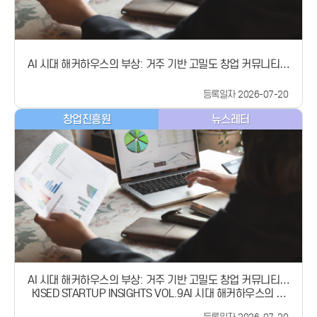
울 7. 24.(금) 10:00~12:30 / 서울 드림플러스 강남대전 7.
스플레이·에듀테크 등 다양한 분야에서 현지 고객 확보, 매출 창
24.(금) 15:30~18:00 / 대전 컨벤션센터· (참 석 자) 선배 창업
출 및 해외 투자유치를 경험한 선배 창업가와현지 진출전략 수
립, 사업화 및 투자유치를 전문적으로 지원하는 AC·VC 등으로
가, 모두의 창업 프로젝트 선정자 등· (주요내용) ➊선배 창업가
구성K-스타트업센터(KSC) 등 중기부 해외 거점을 활용해 법·규
의 창업 경험과 노하우 공유 ➋참석자 간 소통​----------------
AI 시대 해커하우스의 부상: 거주 기반 고밀도 창업 커뮤니티의
제, 시장 동향 등 현지 정보를 제공하고,기술 실증, 사업 파트너
---------------------------------------------------------
확장과 시사점
발굴, 투자유치 등을 연계하여 해외 창업기업의 안정적인 성장
------------------------ 이번 ‘파운더스 서클’은 ‘모두의 창업’
을 지원할 예정입니다.「K-Founder 펀드」출범식이어서 중기
도전자들이 창업 과정에서 겪는 다양한 고민들을 선배·동료 창
등록일자 2026-07-20
부는 이날 해외에서 성공한 선배 기업가가 후배(창업)기업가의
업가들과 함께 나눌 수 있는 장을 만들기 위해 기획됐습니다. 중
발굴과 성장을 지원하는‘K-파운더(Founder) 펀드’ 출범식도 개
창업진흥원
뉴스레터
기부는 이번 파운더스 서클을 시작으로 창업을 함께 나아가는
최했습니다.약 1,000억 원 이상의 규모로 조성 예정인 ‘K-
길로 만들어가기 위해, 창업 생태계 구성원들이 지속적으로 소
Founder 펀드’는 정부가 모태펀드를 통해 현지 한인 네트워크
통·교류하는 ‘모두의 창업 커뮤니티’를 확장해 나갈 계획입니다.
를 중심으로해외에서 성공한 선배 창업가 및 투자자들과 협력하
‘서울로보틱스(자율주행)’, ‘스푼랩스(미디어콘텐츠)’, ‘토스랩
여 만든 최초의 재외동포 펀드로 그 의미가 큽니다.&#39;K-
(B2B Saas)’ 등 다양한 분야에서 활약 중인 선배 창업가와 ‘짐캐
Founder 펀드&#39;를 운용하는 김동신* 대표는 “펀드 운용과
리(부산)’ 등 지역에서 자리 잡고 성장한 선배 창업가들이 이번
더불어 UKF(United Korean Founders) 등 한인 커뮤니티와
‘파운더스 서클’에 함께 참여합니다.행사는 참석자들이 진솔하
연계한네트워킹 및 기업 투자설명회(IR) 등을 통해 국내 스타트
고 밀도 있는 대화를 나눌 수 있도록 1부 패널 토크와 2부 라운
업이 글로벌시장에 안정적으로 진출할 수 있도록 지원할 계
드테이블로 나뉘어 진행됩니다.1부에서는 선배 창업가들이 처
획”이라고 밝혔습니다.* 실리콘밸리 제1호 한인 B2B 유니콘 기
음 창업을 결심한 계기부터 사업을 성장시키고 위기를 극복한
업인 센드버드(Sendbird)의 공동창업자한편 노용석 중기부 제
경험을 들려줍니다.이어지는 2부에서는 선배 창업가 1명과 참
1차관은 &#34;모두의 창업 글로벌 프로젝트는 재외국민을 대
가자 20여 명 간 소규모 그룹을 구성하여창업 고민을 자유롭게
상으로 하는 첫 번째 창업지원사업으로,해외에서 활동하는 우
AI 시대 해커하우스의 부상: 거주 기반 고밀도 창업 커뮤니티의
묻고 답하며 깊이 있는 소통을 이어갑니다.노용석 중기부 제1차
리 창업 인재에 대한 맞춤형 지원체계가 마련되었다는 데 의의
KISED STARTUP INSIGHTS VOL.9AI 시대 해커하우스의 부
확장과 시사점
관은 “이번 파운더스 서클은 선·후배 창업가 간 깊이 있는 연대
가 있다&#34;라며,&#34;우리 국민이 국내와 해외에서 창업
상:거주 기반 고밀도 창업 커뮤니티의 확장과 시사점미국 샌프
를 형성하는 첫걸음”이라며,“이를 시작으로 창업가들이 자유롭