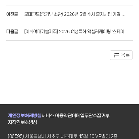
이전글
모태펀드(중기부 소관) 2026년 5월 수시 출자사업 계획 공
고
다음글
[이화여대기술지주] 2026 여성특화 액셀러레이팅 '스테이션
이화 배치' 프로그램 모집
목록
개인정보처리방침
서비스 이용약관
이메일무단수집거부
저작권보호방침
(06595) 서울특별시 서초구 서초대로 45길 16 VR빌딩 2층