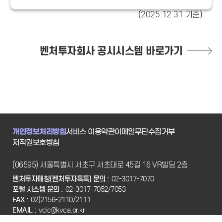
(2025.12.31 기준)
벤처투자회사 공시시스템 바로가기
개인정보처리방침
서비스 이용약관
이메일무단수집거부
저작권보호방침
(06595) 서울특별시 서초구 서초대로 45길 16 VR빌딩 2층
벤처투자매칭(벤처투자톡톡) 문의 :
02-3017-7070
포털 시스템 문의 :
02-3017-7052/7053
FAX :
02)2156-2110/2111
EMAIL :
vcic@kvca.or.kr