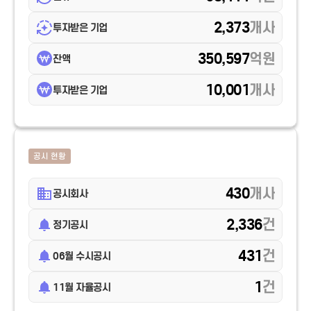
2,373
개사
투자받은 기업
350,597
억원
잔액
10,001
개사
투자받은 기업
공시 현황
430
개사
공시회사
2,336
건
정기공시
431
건
06월 수시공시
1
건
11월 자율공시