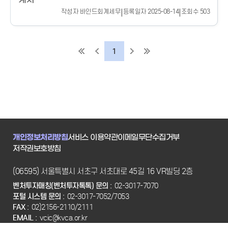
작성자 바인드회계세무
|
등록일자 2025-08-14
|
조회수 503
1
개인정보처리방침
서비스 이용약관
이메일무단수집거부
저작권보호방침
(06595) 서울특별시 서초구 서초대로 45길 16 VR빌딩 2층
벤처투자매칭(벤처투자톡톡) 문의 :
02-3017-7070
포털 시스템 문의 :
02-3017-7052/7053
FAX :
02)2156-2110/2111
EMAIL :
vcic@kvca.or.kr